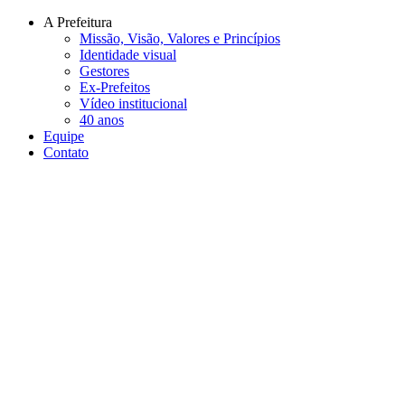
Conteúdo principal
Menu principal
Rodapé
A Prefeitura
Missão, Visão, Valores e Princípios
Identidade visual
Gestores
Ex-Prefeitos
Vídeo institucional
40 anos
Equipe
Contato
Aumentar fonte
Diminuir fonte