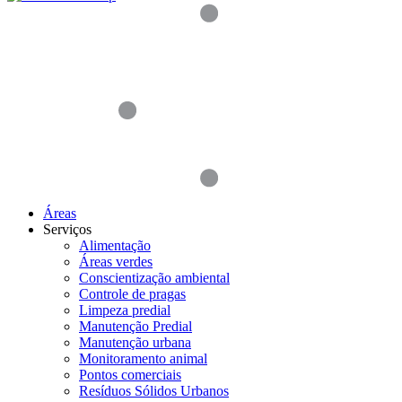
Áreas
Serviços
Alimentação
Áreas verdes
Conscientização ambiental
Controle de pragas
Limpeza predial
Manutenção Predial
Manutenção urbana
Monitoramento animal
Pontos comerciais
Resíduos Sólidos Urbanos