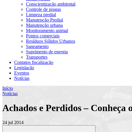
Conscientização ambiental
Controle de pragas
Limpeza predial
Manutenção Predial
Manutenção urbana
Monitoramento animal
Pontos comerciais
Resíduos Sólidos Urbanos
Saneamento
Suprimento de energia
Transportes
Contatos fiscalização
Legislação
Eventos
Notícias
Início
Notícias
Achados e Perdidos – Conheça o
24 jul 2014