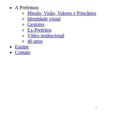
Conteúdo principal
Menu principal
Rodapé
A Prefeitura
Missão, Visão, Valores e Princípios
Identidade visual
Gestores
Ex-Prefeitos
Vídeo institucional
40 anos
Equipe
Contato
Aumentar fonte