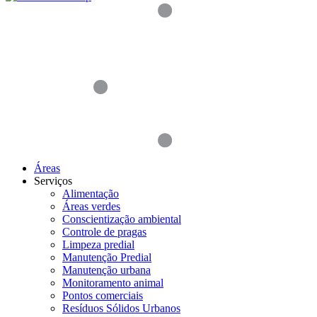
Áreas
Serviços
Alimentação
Áreas verdes
Conscientização ambiental
Controle de pragas
Limpeza predial
Manutenção Predial
Manutenção urbana
Monitoramento animal
Pontos comerciais
Resíduos Sólidos Urbanos