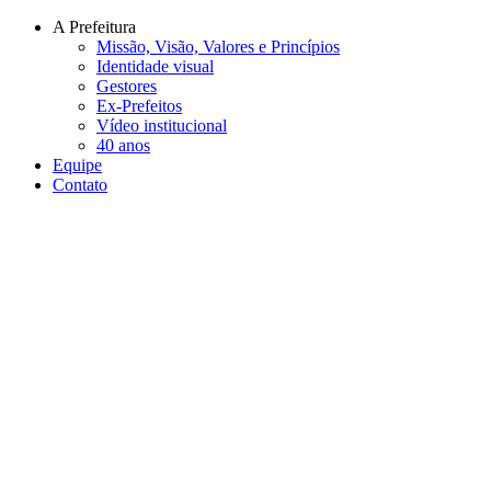
Conteúdo principal
Menu principal
Rodapé
A Prefeitura
Missão, Visão, Valores e Princípios
Identidade visual
Gestores
Ex-Prefeitos
Vídeo institucional
40 anos
Equipe
Contato
Aumentar fonte
Diminuir fonte