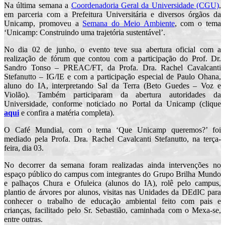
Na última semana a
Coordenadoria Geral da Universidade (CGU)
,
em parceria com a Prefeitura Universitária e diversos órgãos da
Unicamp, promoveu a
Semana do Meio Ambiente
, com o tema
‘Unicamp: Construindo uma trajetória sustentável’.
No dia 02 de junho, o evento teve sua abertura oficial com a
realização de fórum que contou com a p
articipação do Prof. Dr.
Sandro Tonso – PREAC/FT, da
Profa. Dra. Rachel Cavalcanti
Stefanutto – IG/IE e com a participação
especial de Paulo Ohana,
aluno do IA, interpretando Sal da Terra (Beto Guedes – Voz e
Violão). Também participaram da abertura autoridades da
Universidade, conforme noticiado no Portal da Unicamp (clique
aqui
e confira a matéria completa).
O Café Mundial, com o tema ‘
Que Unicamp queremos?’ foi
mediado pela Profa. Dra.
Rachel Cavalcanti Stefanutto, na terça-
feira, dia 03.
No decorrer da semana foram realizadas ainda intervenções no
espaço público do campus com integrantes do Grupo Brilha Mundo
e palhaços Chura e Ofuleica (alunos do IA), rolê pelo campus,
plantio de árvores por alunos, visitas nas Unidades da DEdIC para
conhecer o trabalho de educação ambiental feito com pais e
crianças, facilitado pelo Sr. Sebastião, caminhada com o Mexa-se,
entre outras.