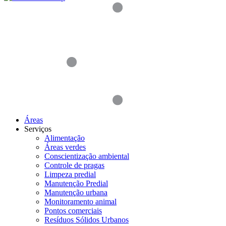
Áreas
Serviços
Alimentação
Áreas verdes
Conscientização ambiental
Controle de pragas
Limpeza predial
Manutenção Predial
Manutenção urbana
Monitoramento animal
Pontos comerciais
Resíduos Sólidos Urbanos