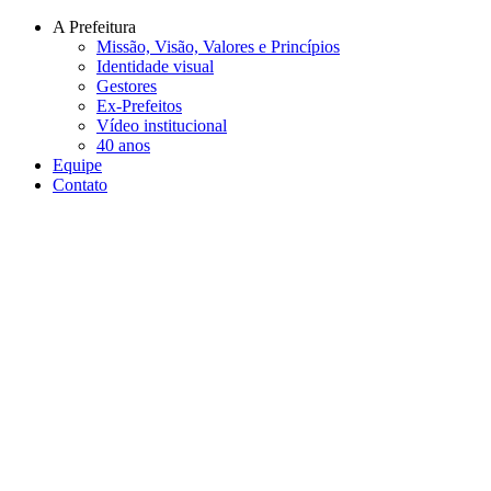
Conteúdo principal
Menu principal
Rodapé
A Prefeitura
Missão, Visão, Valores e Princípios
Identidade visual
Gestores
Ex-Prefeitos
Vídeo institucional
40 anos
Equipe
Contato
Aumentar fonte
Diminuir fonte