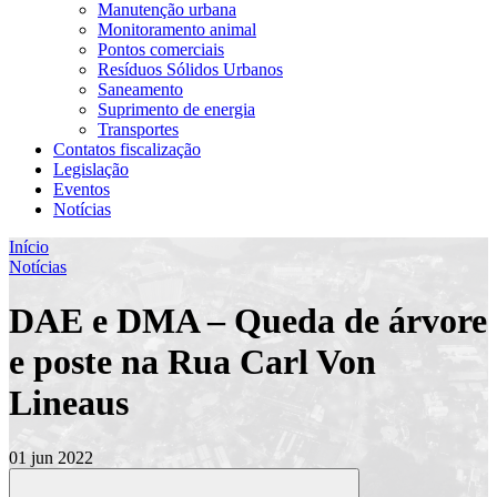
Manutenção urbana
Monitoramento animal
Pontos comerciais
Resíduos Sólidos Urbanos
Saneamento
Suprimento de energia
Transportes
Contatos fiscalização
Legislação
Eventos
Notícias
Início
Notícias
DAE e DMA – Queda de árvore
e poste na Rua Carl Von
Lineaus
01 jun 2022