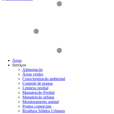
Áreas
Serviços
Alimentação
Áreas verdes
Conscientização ambiental
Controle de pragas
Limpeza predial
Manutenção Predial
Manutenção urbana
Monitoramento animal
Pontos comerciais
Resíduos Sólidos Urbanos