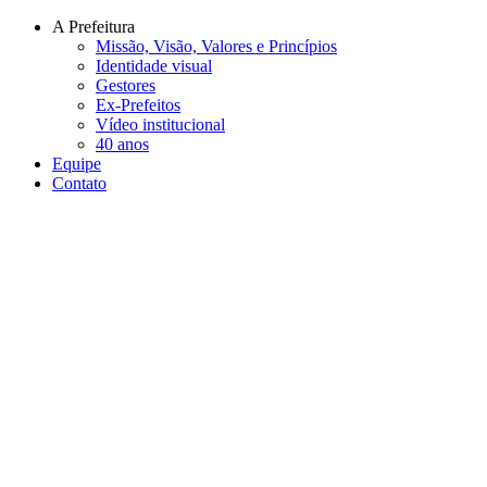
Conteúdo principal
Menu principal
Rodapé
A Prefeitura
Missão, Visão, Valores e Princípios
Identidade visual
Gestores
Ex-Prefeitos
Vídeo institucional
40 anos
Equipe
Contato
Aumentar fonte
Diminuir fonte