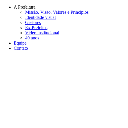
Conteúdo principal
Menu principal
Rodapé
A Prefeitura
Missão, Visão, Valores e Princípios
Identidade visual
Gestores
Ex-Prefeitos
Vídeo institucional
40 anos
Equipe
Contato
Aumentar fonte
Diminuir fonte