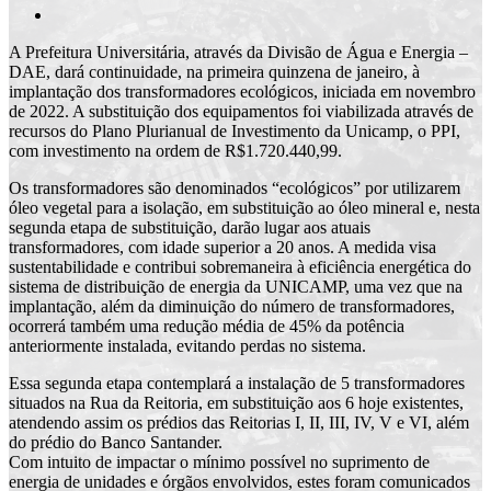
A Prefeitura Universitária, através da Divisão de Água e Energia –
DAE, dará continuidade, na primeira quinzena de janeiro, à
implantação dos transformadores ecológicos, iniciada em novembro
de 2022. A substituição dos equipamentos foi viabilizada através de
recursos do Plano Plurianual de Investimento da Unicamp, o PPI,
com investimento na ordem de R$1.720.440,99.
Os transformadores são denominados “ecológicos” por utilizarem
óleo vegetal para a isolação, em substituição ao óleo mineral e, nesta
segunda etapa de substituição, darão lugar aos atuais
transformadores, com idade superior a 20 anos. A medida visa
sustentabilidade e contribui sobremaneira à eficiência energética do
sistema de distribuição de energia da UNICAMP, uma vez que na
implantação, além da diminuição do número de transformadores,
ocorrerá também uma redução média de 45% da potência
anteriormente instalada, evitando perdas no sistema.
Essa segunda etapa contemplará a instalação de 5 transformadores
situados na Rua da Reitoria, em substituição aos 6 hoje existentes,
atendendo assim os prédios das Reitorias I, II, III, IV, V e VI, além
do prédio do Banco Santander.
Com intuito de impactar o mínimo possível no suprimento de
energia de unidades e órgãos envolvidos, estes foram comunicados