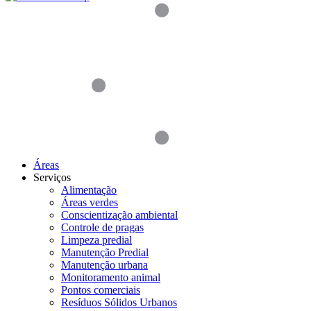
Áreas
Serviços
Alimentação
Áreas verdes
Conscientização ambiental
Controle de pragas
Limpeza predial
Manutenção Predial
Manutenção urbana
Monitoramento animal
Pontos comerciais
Resíduos Sólidos Urbanos