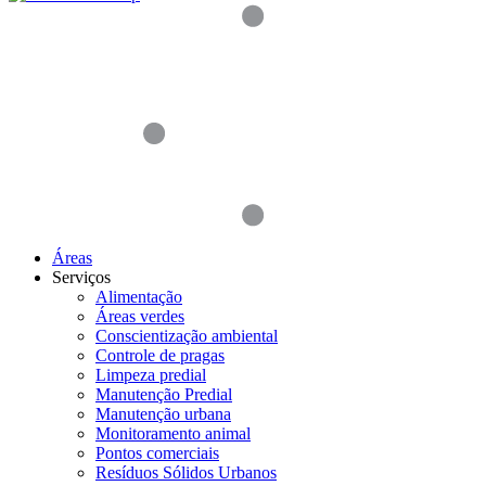
Áreas
Serviços
Alimentação
Áreas verdes
Conscientização ambiental
Controle de pragas
Limpeza predial
Manutenção Predial
Manutenção urbana
Monitoramento animal
Pontos comerciais
Resíduos Sólidos Urbanos