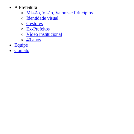
Conteúdo principal
Menu principal
Rodapé
A Prefeitura
Missão, Visão, Valores e Princípios
Identidade visual
Gestores
Ex-Prefeitos
Vídeo institucional
40 anos
Equipe
Contato
Aumentar fonte
Diminuir fonte