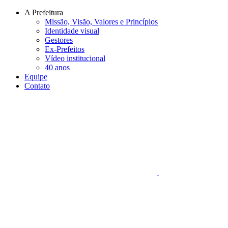
Conteúdo principal
Menu principal
Rodapé
A Prefeitura
Missão, Visão, Valores e Princípios
Identidade visual
Gestores
Ex-Prefeitos
Vídeo institucional
40 anos
Equipe
Contato
Aumentar fonte