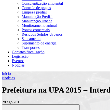
Conscientização ambiental
Controle de pragas
Limpeza predial
Manutenção Predial
Manutenção urbana
Monitoramento animal
Pontos comerciais
Resíduos Sólidos Urbanos
Saneamento
Suprimento de energia
Transportes
Contatos fiscalização
Legislação
Eventos
Notícias
Início
Notícias
Prefeitura na UPA 2015 – Interdi
28 ago 2015