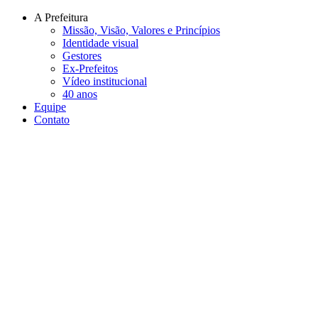
Conteúdo principal
Menu principal
Rodapé
A Prefeitura
Missão, Visão, Valores e Princípios
Identidade visual
Gestores
Ex-Prefeitos
Vídeo institucional
40 anos
Equipe
Contato
Aumentar fonte
Diminuir fonte