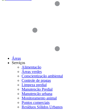
Áreas
Serviços
Alimentação
Áreas verdes
Conscientização ambiental
Controle de pragas
Limpeza predial
Manutenção Predial
Manutenção urbana
Monitoramento animal
Pontos comerciais
Resíduos Sólidos Urbanos