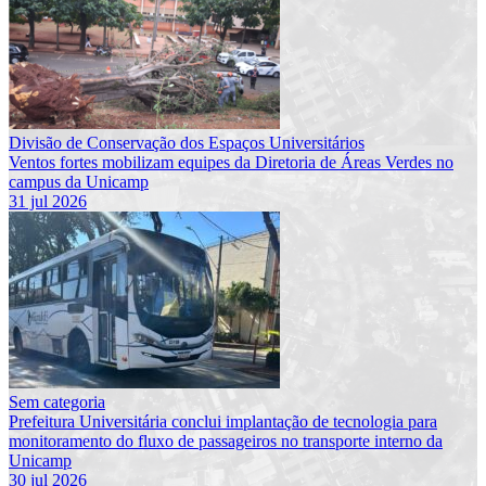
Divisão de Conservação dos Espaços Universitários
Ventos fortes mobilizam equipes da Diretoria de Áreas Verdes no
campus da Unicamp
31 jul 2026
Sem categoria
Prefeitura Universitária conclui implantação de tecnologia para
monitoramento do fluxo de passageiros no transporte interno da
Unicamp
30 jul 2026