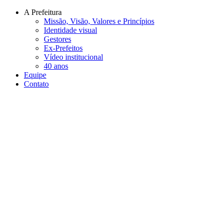
Conteúdo principal
Menu principal
Rodapé
A Prefeitura
Missão, Visão, Valores e Princípios
Identidade visual
Gestores
Ex-Prefeitos
Vídeo institucional
40 anos
Equipe
Contato
Aumentar fonte
Diminuir fonte