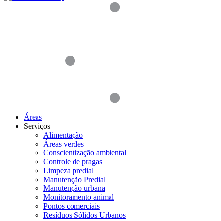
Áreas
Serviços
Alimentação
Áreas verdes
Conscientização ambiental
Controle de pragas
Limpeza predial
Manutenção Predial
Manutenção urbana
Monitoramento animal
Pontos comerciais
Resíduos Sólidos Urbanos