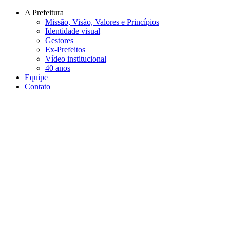
Conteúdo principal
Menu principal
Rodapé
A Prefeitura
Missão, Visão, Valores e Princípios
Identidade visual
Gestores
Ex-Prefeitos
Vídeo institucional
40 anos
Equipe
Contato
Aumentar fonte
Diminuir fonte