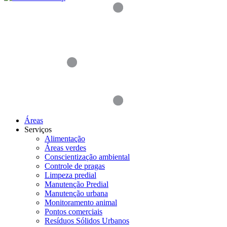
Áreas
Serviços
Alimentação
Áreas verdes
Conscientização ambiental
Controle de pragas
Limpeza predial
Manutenção Predial
Manutenção urbana
Monitoramento animal
Pontos comerciais
Resíduos Sólidos Urbanos