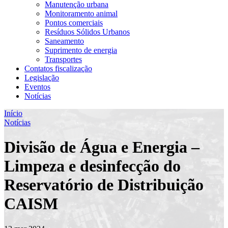
Manutenção urbana
Monitoramento animal
Pontos comerciais
Resíduos Sólidos Urbanos
Saneamento
Suprimento de energia
Transportes
Contatos fiscalização
Legislação
Eventos
Notícias
Início
Notícias
Divisão de Água e Energia –
Limpeza e desinfecção do
Reservatório de Distribuição
CAISM