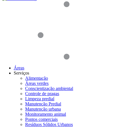
Áreas
Serviços
Alimentação
Áreas verdes
Conscientização ambiental
Controle de pragas
Limpeza predial
Manutenção Predial
Manutenção urbana
Monitoramento animal
Pontos comerciais
Resíduos Sólidos Urbanos