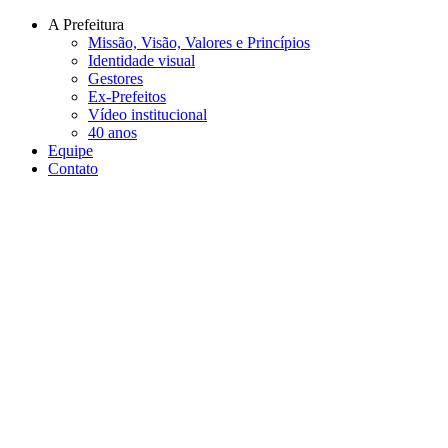
Conteúdo principal
Menu principal
Rodapé
A Prefeitura
Missão, Visão, Valores e Princípios
Identidade visual
Gestores
Ex-Prefeitos
Vídeo institucional
40 anos
Equipe
Contato
Aumentar fonte
Diminuir fonte